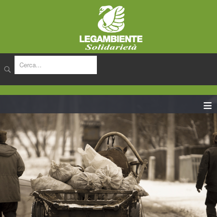
cerca
≡