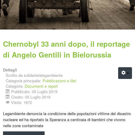
Chernobyl 33 anni dopo, il reportage
di Angelo Gentili in Bielorussia
Dettagli
Scritto da
solidarietalegambiente
Categoria principale:
Pubblicazioni e libri
Categoria:
Documenti e report
Pubblicato: 05 Luglio 2019
Creato: 05 Luglio 2019
Visite: 1872
Legambiente denuncia la condizione delle popolazioni vittime del disastro
nucleare ed ha riportato la Speranza a centinaia di bambini che vivono
nelle zone contaminate