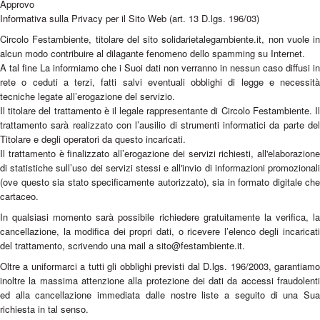
Approvo
Informativa sulla Privacy per il Sito Web (art. 13 D.lgs. 196/03)
Circolo Festambiente, titolare del sito solidarietalegambiente.it, non vuole in
alcun modo contribuire al dilagante fenomeno dello spamming su Internet.
A tal fine La informiamo che i Suoi dati non verranno in nessun caso diffusi in
rete o ceduti a terzi, fatti salvi eventuali obblighi di legge e necessità
tecniche legate all’erogazione del servizio.
Il titolare del trattamento è il legale rappresentante di Circolo Festambiente. Il
trattamento sarà realizzato con l’ausilio di strumenti informatici da parte del
Titolare e degli operatori da questo incaricati.
Il trattamento è finalizzato all’erogazione dei servizi richiesti, all'elaborazione
di statistiche sull’uso dei servizi stessi e all'invio di informazioni promozionali
(ove questo sia stato specificamente autorizzato), sia in formato digitale che
cartaceo.
In qualsiasi momento sarà possibile richiedere gratuitamente la verifica, la
cancellazione, la modifica dei propri dati, o ricevere l’elenco degli incaricati
del trattamento, scrivendo una mail a sito@festambiente.it.
Oltre a uniformarci a tutti gli obblighi previsti dal D.lgs. 196/2003, garantiamo
inoltre la massima attenzione alla protezione dei dati da accessi fraudolenti
ed alla cancellazione immediata dalle nostre liste a seguito di una Sua
richiesta in tal senso.