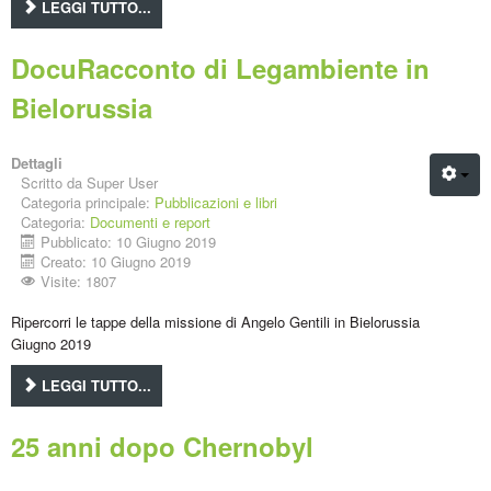
LEGGI TUTTO...
DocuRacconto di Legambiente in
Bielorussia
Dettagli
Scritto da
Super User
Categoria principale:
Pubblicazioni e libri
Categoria:
Documenti e report
Pubblicato: 10 Giugno 2019
Creato: 10 Giugno 2019
Visite: 1807
Ripercorri le tappe della missione di Angelo Gentili in Bielorussia
Giugno 2019
LEGGI TUTTO...
25 anni dopo Chernobyl