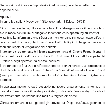
Se non si modificano le impostazioni del browser, l'utente accetta.
Per
saperne di piu'
Approvo
Informativa sulla Privacy per il Sito Web (art. 13 D.lgs. 196/03)
Circolo Festambiente, titolare del sito solidarietalegambiente.it, non vuole in
alcun modo contribuire al dilagante fenomeno dello spamming su Internet.
A tal fine La informiamo che i Suoi dati non verranno in nessun caso diffusi in
rete o ceduti a terzi, fatti salvi eventuali obblighi di legge e necessità
tecniche legate all’erogazione del servizio.
Il titolare del trattamento è il legale rappresentante di Circolo Festambiente. Il
trattamento sarà realizzato con l’ausilio di strumenti informatici da parte del
Titolare e degli operatori da questo incaricati.
Il trattamento è finalizzato all’erogazione dei servizi richiesti, all'elaborazione
di statistiche sull’uso dei servizi stessi e all'invio di informazioni promozionali
(ove questo sia stato specificamente autorizzato), sia in formato digitale che
cartaceo.
In qualsiasi momento sarà possibile richiedere gratuitamente la verifica, la
cancellazione, la modifica dei propri dati, o ricevere l’elenco degli incaricati
del trattamento, scrivendo una mail a sito@festambiente.it.
Oltre a uniformarci a tutti gli obblighi previsti dal D.lgs. 196/2003, garantiamo