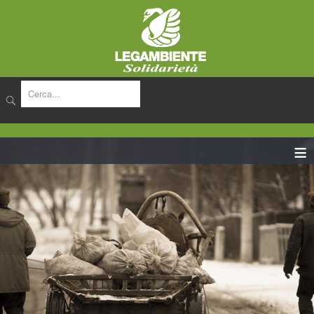
cerca
≡