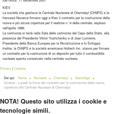
Itar-TASS, 17 settembre 2007
KIEV 
La società che gestisce la Centrale Nuclerare di Chernobyl (ChNPS) e la
francese Novarca firmano oggi a Kiev il contratto per la costruzione della
nuova e più sicura copertura per il reattore n.°4 della centrale, esploso
nell'aprile 1986.
La cerimonia si terrà nella Sala delle cerimonie del Capo della Stato, alla
presenza del Presidente Viktor Yushchenko e di Jean Lumierre,
Presidente della Banca Europea per la Ricostruzione e lo Sviluppo.
Inoltre, la ChNPS e la società americana Holtech Inc. stanno per firmare
un contratto per la costruzione di un deposito per tutto il combustibile
nucleare spento conservato nella centrale nucleare.
Privacy
|
Cookies
Sei qui:
Home
Nucleare
Chernobyl
Sarcofago
Ucraina - Lunedì la firma del contratto per la costruzione della nuova
copertura alla Centrale Nucleare di Chernobyl
NOTA! Questo sito utilizza i cookie e
tecnologie simili.