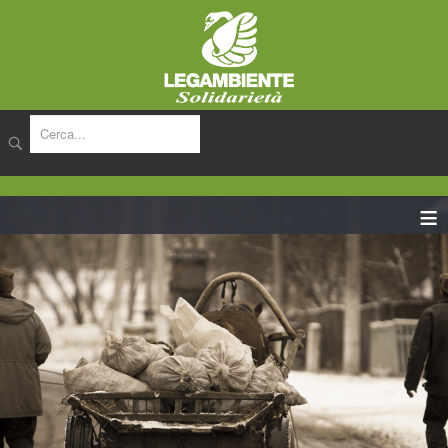
cerca
≡