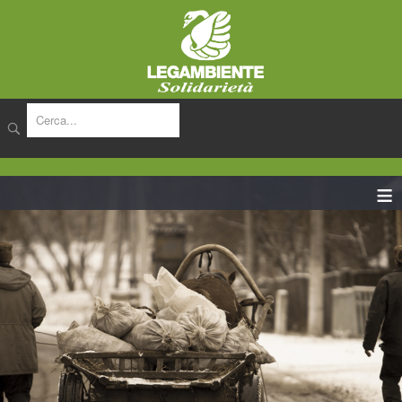
cerca
≡