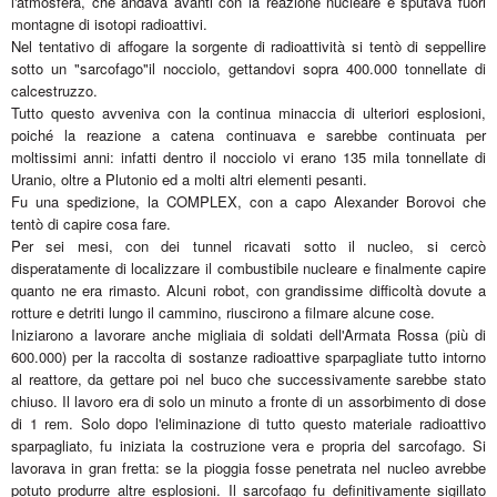
l'atmosfera, che andava avanti con la reazione nucleare e sputava fuori
montagne di isotopi radioattivi.
Nel tentativo di affogare la sorgente di radioattività si tentò di seppellire
sotto un "sarcofago"il nocciolo, gettandovi sopra 400.000 tonnellate di
calcestruzzo.
Tutto questo avveniva con la continua minaccia di ulteriori esplosioni,
poiché la reazione a catena continuava e sarebbe continuata per
moltissimi anni: infatti dentro il nocciolo vi erano 135 mila tonnellate di
Uranio, oltre a Plutonio ed a molti altri elementi pesanti.
Fu una spedizione, la COMPLEX, con a capo Alexander Borovoi che
tentò di capire cosa fare.
Per sei mesi, con dei tunnel ricavati sotto il nucleo, si cercò
disperatamente di localizzare il combustibile nucleare e finalmente capire
quanto ne era rimasto. Alcuni robot, con grandissime difficoltà dovute a
rotture e detriti lungo il cammino, riuscirono a filmare alcune cose.
Iniziarono a lavorare anche migliaia di soldati dell'Armata Rossa (più di
600.000) per la raccolta di sostanze radioattive sparpagliate tutto intorno
al reattore, da gettare poi nel buco che successivamente sarebbe stato
chiuso. Il lavoro era di solo un minuto a fronte di un assorbimento di dose
di 1 rem. Solo dopo l'eliminazione di tutto questo materiale radioattivo
sparpagliato, fu iniziata la costruzione vera e propria del sarcofago. Si
lavorava in gran fretta: se la pioggia fosse penetrata nel nucleo avrebbe
potuto produrre altre esplosioni. Il sarcofago fu definitivamente sigillato