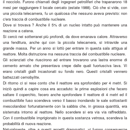
il nocciolo. Furono chiamati degli ingegneri petroliferi che trapanarono 18
mesi per raggiungere il locale cercato (estate 1988). Ciò che si vide, con
una piccola telecamera, fu un qualcosa che nessuno aveva previsto: non
c'era traccia di combustibile nucleare.
Dove si trovava ? Anche il 5% di un nucleo intatto può mantenere una
reazione a catena.
Si cercò nei sotterranei più profondi, da dove emanava calore. Attraverso
una fenditura, anche qui con la piccola telecamera, si intravide una
grande massa. Per un anno si lottò per entrare in questa sala attigua al
reattore. Molta distruzione ma nessuna traccia del combustibile nucleare.
Gli scienziati che riuscirono ad entrare trovarono una lastra enorme di
cemento armato che presentava crepe dalle quali fuoriusciva lava. Vi
erano cristalli gialli incastonati su fondo nero. Questi cristalli vennero
battezzati cernobylite.
Di ritorno ci si rese conto che il reattore era sprofondato per 4 metri. Si
iniziò quindi a capire cosa era accaduto: le prime esplosioni che fecero
saltare il coperchio, fecero anche sprofondare il reattore di 4 metri ed il
combustibile fuso scendeva verso il basso inondando le sale sottostanti
mescolandosi fortunatamente con la sabbia che, in grossa quantità, era
sistemata intorno al reattore. Nello scendere si era via via raffreddato.
Con il combustibile imprigionato in questa sostanza vetrosa, scendeva la
probabilità di nuova reazione.
Naturalmente, oltre a questi aspetti drammatici, vi furono conseguenze