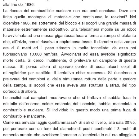
alla fine del 1986.
La ricerca del combustibile nucleare non era però conclusa. Dove era
finita quella montagna di materiale che continuava le reazioni? Nel
dicembre 1986, nei sotterranei del blocco 4 si scoprì una grande massa di
materiale estremamente radioattivo. Una telecamera mobile su un robot
fu avvicinata ad una massa gigantesca fusa a forma a zampa di elefante
che, all'inizio, non si riusciva a capire cosa fosse. Il diametro della zampa
era di 2 metri ed il peso stimato in molte tonnellate: da essa poi
fuoriuscivano 10.000 rem/ora. Avvicinarsi ad essa avrebbe significato
morte certa. Si cercò, inutilmente, di prelevare un campione di questa
massa. Si pensò allora di sparare contro di essa alcuni colpi di
mitragliatrice per scalfirla. Il tentativo ebbe successo. Si riuscirono a
prelevare dei campioni e, dalla simultanea rottura della parte superiore
della zampa, si scoprì che essa aveva una struttura a strati, del tipo
corteccia di albero.
Le analisi sui campioni mostravano che si trattava di sabbia fusa in
cristallo dall'enorme calore emanato dal nocciolo, sabbia mescolata a
combustibile nucleare. Si individuò in questo modo una prima fuga di
combustibile mancante.
Come era arrivato laggiù quell'ammasso? Si salì di livello, alla sala 207/5,
per perforare con un foro del diametro di pochi centimetri i 3 metri di
cemento armato che avrebbero immesso all'ambiente in cui era alloggiato