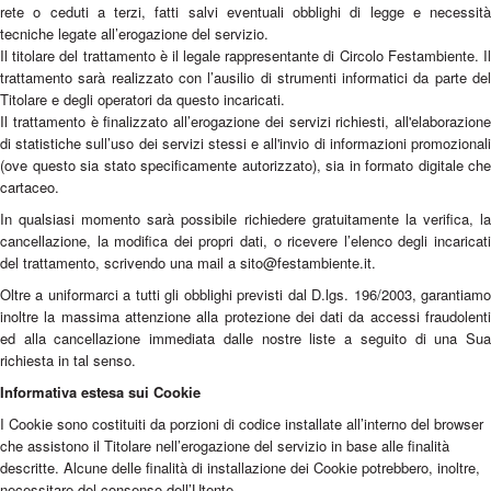
rete o ceduti a terzi, fatti salvi eventuali obblighi di legge e necessità
tecniche legate all’erogazione del servizio.
Il titolare del trattamento è il legale rappresentante di Circolo Festambiente. Il
trattamento sarà realizzato con l’ausilio di strumenti informatici da parte del
Titolare e degli operatori da questo incaricati.
Il trattamento è finalizzato all’erogazione dei servizi richiesti, all'elaborazione
di statistiche sull’uso dei servizi stessi e all'invio di informazioni promozionali
(ove questo sia stato specificamente autorizzato), sia in formato digitale che
cartaceo.
In qualsiasi momento sarà possibile richiedere gratuitamente la verifica, la
cancellazione, la modifica dei propri dati, o ricevere l’elenco degli incaricati
del trattamento, scrivendo una mail a sito@festambiente.it.
Oltre a uniformarci a tutti gli obblighi previsti dal D.lgs. 196/2003, garantiamo
inoltre la massima attenzione alla protezione dei dati da accessi fraudolenti
ed alla cancellazione immediata dalle nostre liste a seguito di una Sua
richiesta in tal senso.
Informativa estesa sui Cookie
I Cookie sono costituiti da porzioni di codice installate all’interno del browser
che assistono il Titolare nell’erogazione del servizio in base alle finalità
descritte. Alcune delle finalità di installazione dei Cookie potrebbero, inoltre,
necessitare del consenso dell’Utente.