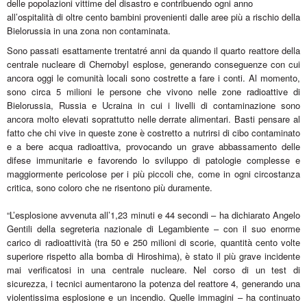
delle popolazioni vittime del disastro e contribuendo ogni anno
all’ospitalità di oltre cento bambini provenienti dalle aree più a rischio della
Bielorussia in una zona non contaminata.
Sono passati esattamente trentatré anni da quando il quarto reattore della
centrale nucleare di Chernobyl esplose, generando conseguenze con cui
ancora oggi le comunità locali sono costrette a fare i conti. Al momento,
sono circa 5 milioni le persone che vivono nelle zone radioattive di
Bielorussia, Russia e Ucraina in cui i livelli di contaminazione sono
ancora molto elevati soprattutto nelle derrate alimentari. Basti pensare al
fatto che chi vive in queste zone è costretto a nutrirsi di cibo contaminato
e a bere acqua radioattiva, provocando un grave abbassamento delle
difese immunitarie e favorendo lo sviluppo di patologie complesse e
maggiormente pericolose per i più piccoli che, come in ogni circostanza
critica, sono coloro che ne risentono più duramente.
“L’esplosione avvenuta all’1,23 minuti e 44 secondi – ha dichiarato Angelo
Gentili della segreteria nazionale di Legambiente – con il suo enorme
carico di radioattività (tra 50 e 250 milioni di scorie, quantità cento volte
superiore rispetto alla bomba di Hiroshima), è stato il più grave incidente
mai verificatosi in una centrale nucleare. Nel corso di un test di
sicurezza, i tecnici aumentarono la potenza del reattore 4, generando una
violentissima esplosione e un incendio. Quelle immagini – ha continuato