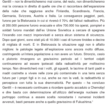
Gentili – non le dimenticheremo mai come, del resto, non dimenticheremo
mai la cronaca in diretta di quelle ore che ci raccontava dell’espansione
della nube che raggiunse anche Finlandia, Scandinavia, Francia,
Germania, Svizzera, Austria e Italia. Le conseguenze peggiori, però,
furono per la Bielorussia in cui si riversò il 70% del fallout radioattivo. Più
di 350.000 persone furono evacuate e oltre 700.000 tra operai, pompieri e
soldati furono mandati dall’ex Unione Sovietica a cercare di spegnere
l’incendio con mezzi improvvisati e senza alcun sistema di sicurezza.
Dopo quei giorni, sono stati più di 10.000 i casi di tumore tiroideo e decine
di migliaia di morti. E in Bielorussia la situazione oggi non è affatto
migliore: le patologie legate all’esplosione sono ancora molto diffuse,
costringendo un’intera popolazione a non avere un futuro. Stronzio, cesio
e plutonio rimangono un gravissimo pericolo ed i territori colpiti
continueranno ad essere ipotecati dalla radioattività per moltissimo
tempo. Non dimenticherò mai i volti, gli sguardi, le lacrime di tanti padri e
madri costrette a vivere nelle zone più contaminate in una terra senza
futuro per i propri figli e in cui, anche se non la vedi, la radioattività si
percepisce con tutta la sua drammaticità. Per questo – ha concluso
Gentili – è necessario continuare a ricordare quanto accaduto a Chernobyl
e dire basta con determinazione all’utilizzo dell’energia nucleare che
purtroppo continua a essere scelta nonostante i numerosi incidenti
avvenuti, basti pensare anche a quello gravissimo di Fukushima.”