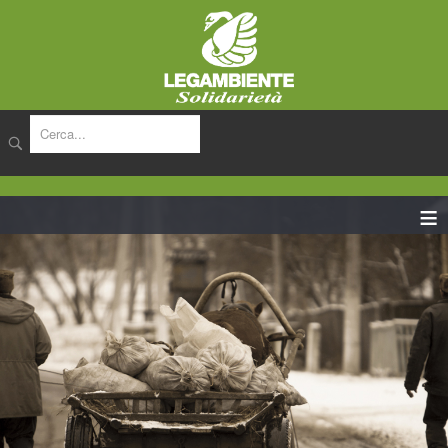
cerca
≡