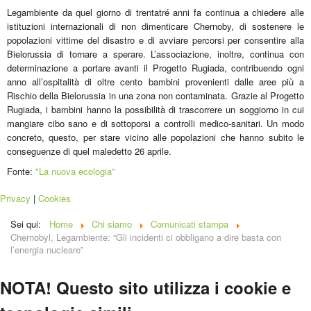
Legambiente da quel giorno di trentatré anni fa continua a chiedere alle
istituzioni internazionali di non dimenticare Chernoby, di sostenere le
popolazioni vittime del disastro e di avviare percorsi per consentire alla
Bielorussia di tornare a sperare. L’associazione, inoltre, continua con
determinazione a portare avanti il Progetto Rugiada, contribuendo ogni
anno all’ospitalità di oltre cento bambini provenienti dalle aree più a
Rischio della Bielorussia in una zona non contaminata. Grazie al Progetto
Rugiada, i bambini hanno la possibilità di trascorrere un soggiorno in cui
mangiare cibo sano e di sottoporsi a controlli medico-sanitari. Un modo
concreto, questo, per stare vicino alle popolazioni che hanno subito le
conseguenze di quel maledetto 26 aprile.
Fonte:
"La nuova ecologia"
Privacy
|
Cookies
Sei qui:
Home
Chi siamo
Comunicati stampa
Chernobyl, Legambiente: “Gli incidenti ci obbligano a dire basta con
l’energia nucleare”
NOTA! Questo sito utilizza i cookie e