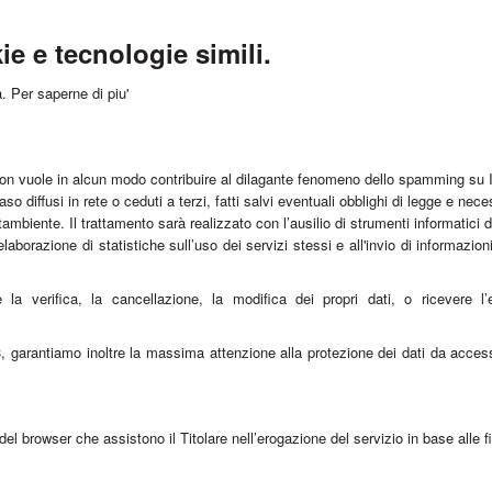
ie e tecnologie simili.
a.
Per saperne di piu'
, non vuole in alcun modo contribuire al dilagante fenomeno dello spamming su I
 diffusi in rete o ceduti a terzi, fatti salvi eventuali obblighi di legge e nece
tambiente. Il trattamento sarà realizzato con l’ausilio di strumenti informatici d
ll'elaborazione di statistiche sull’uso dei servizi stessi e all'invio di informa
la verifica, la cancellazione, la modifica dei propri dati, o ricevere l
003, garantiamo inoltre la massima attenzione alla protezione dei dati da acces
 del browser che assistono il Titolare nell’erogazione del servizio in base alle fi