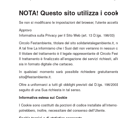
NOTA! Questo sito utilizza i cook
Se non si modificano le impostazioni del browser, l'utente accett
Approvo
Informativa sulla Privacy per il Sito Web (art. 13 D.lgs. 196/03)
Circolo Festambiente, titolare del sito solidarietalegambiente.it
A tal fine La informiamo che i Suoi dati non verranno in nessun caso
Il titolare del trattamento è il legale rappresentante di Circolo Fes
Il trattamento è finalizzato all’erogazione dei servizi richiesti, a
sia in formato digitale che cartaceo.
In qualsiasi momento sarà possibile richiedere gratuitamente 
sito@festambiente.it.
Oltre a uniformarci a tutti gli obblighi previsti dal D.lgs. 196/2
seguito di una Sua richiesta in tal senso.
Informativa estesa sui Cookie
I Cookie sono costituiti da porzioni di codice installate all’interno
potrebbero, inoltre, necessitare del consenso dell’Utente.
Cookie tecnici e di statistica aggregata