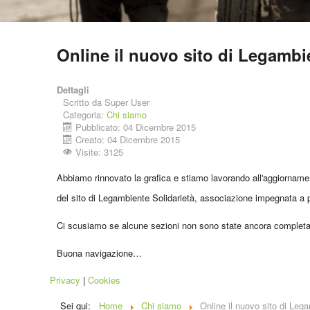
Online il nuovo sito di Legambi
Dettagli
Scritto da
Super User
Categoria:
Chi siamo
Pubblicato: 04 Dicembre 2015
Creato: 04 Dicembre 2015
Visite: 3125
Abbiamo rinnovato la grafica e stiamo lavorando all'aggiorname
del sito di Legambiente Solidarietà, associazione impegnata a p
Ci scusiamo se alcune sezioni non sono state ancora completam
Buona navigazione…
Privacy
|
Cookies
Sei qui:
Home
Chi siamo
Online il nuovo sito di Leg